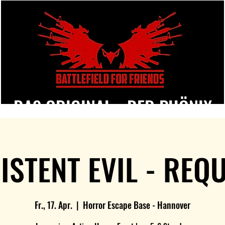
DAS ORIGINAL - DER PHÖNIX
ISTENT EVIL - REQ
Fr., 17. Apr.
  |  
Horror Escape Base - Hannover