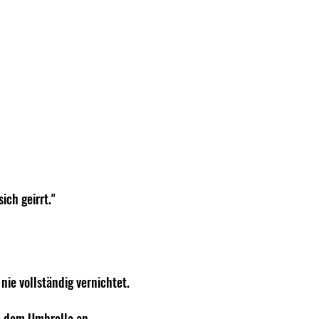
ich geirrt."
nie vollständig vernichtet.
an dem Umbrella an 