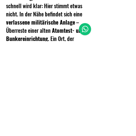
schnell wird klar: Hier stimmt etwas 
nicht. In der Nähe befindet sich eine 
verlassene militärische Anlage
 – 
Überreste einer alten 
Atomtest- und 
Bunkereinrichtung
. Ein Ort, der 
offiziell nicht mehr existiert. Ein Ort, 
den niemand mehr betreten sollte. 
Mehr anzeigen
Diese Veranstaltung teilen